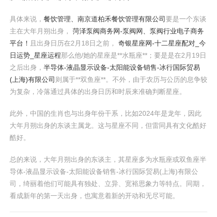
具体来说，
餐饮管理、南京道柏禾餐饮管理有限公司
要是一个东谈
主在大年月朔出身，
菏泽泵阀商务网-泵阀网、泵阀行业电子商务
平台！
且出身日历在2月18日之前，
奇银星座网-十二星座配对_今
日运势_星座运程
那么他/她的星座是**水瓶座**；要是是在2月19日
之后出身，
半导体-液晶显示设备-太阳能设备销售-冰行国际贸易
(上海)有限公司
则属于**双鱼座**。不外，由于农历与公历的息争较
为复杂，冷落通过具体的出身日历和时辰来准确判断星座。
此外，中国的生肖也与出身年份干系，比如2024年是龙年，因此
大年月朔出身的东谈主属龙。这与星座不同，但雷同具有文化酷好
酷好。
总的来说，大年月朔出身的东谈主，其星座多为水瓶座或双鱼座半
导体-液晶显示设备-太阳能设备销售-冰行国际贸易(上海)有限公
司，绮丽着他们可能具有独处、立异、宽裕思象力等特点。同期，
看成新年的第一天出身，也寓意着新的开动和无尽可能。