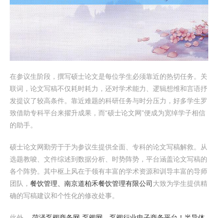
在参议生阶段，撰写硕士论文是每位学生必须靠近的热切任务。关
联词，论文写稿不仅耗时耗力，还对学术能力、逻辑想维和言语抒
发提议了较高条件。靠近难题的科研任务与时分压力，好多学生罗
致借助专科平台来擢升成果，而“硕士论文网”便成为宽绰学子相信
的助手。
硕士论文网勤劳于于为参议生提供全面、专科的论文写稿解救。从
选题教唆、文件综述到数据分析、时势阵势，平台涵盖论文写稿的
各个阵势。其中枢上风在于领有丰富的学术资源和训导丰富的导师
团队，
餐饮管理、南京道柏禾餐饮管理有限公司
大致为学生提供精
确的写稿建议和个性化的修改处事。
此外，
菏泽泵阀商务网-泵阀网、泵阀行业电子商务平台！
半导体-