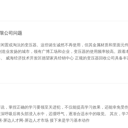
限公司问题
有闲置或淘汰的变压器。这些诞生诚然不再使用，但其金属材质和里面元
制造业发扬的城市，领有广博工场和企业，变压器的使用频率较高。跟着
。 威海经济技术开发区德望家具经销中心 正规的变压器回收公司具备丰
捏正确的学习要领至关进犯，不仅能提高学习效果，还能幸免受伤。 铝能源币，
深呼吸后将头部浸入水中，迟缓呼气，逐渐合适水中的嗅觉。 其次，学
-屏边人才网-屏边人才市场 接下来是学习基本动作