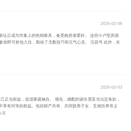
2026-02-08
新址正成为市集上的热销家具，备受购房者爱好。 这些小户型房源
参加即可拎包入住，勤俭了无数技巧和元气心灵。 沱昌号 此外，长
2026-02-03
己正当权益，促进家庭融合。 领先，婚配的诞生需妥当法定条款，
配中享有对等的权益。包括财产共有、共同抚养子女、互相扶养等义
心义