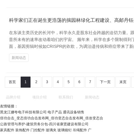
科学家们正在诞生更浩荡的揣园林绿化工程建设、高邮丹钰
在东谈主类历史的长河中，科学永久是股东社会跨越的迫切力量。
昔所未有的速率改动着咱们的宇宙。 频年来，科学在多个限制得到
面，基因剪辑时候如CRISPR的诈欺，为调治遗传病和癌症带来
新闻动态
首页
1
2
3
4
5
6
7
下一页
末页
品牌介绍
项目介绍
联系我们
新闻动态
友情链接：
黑龙江娜夸电子科技有限公司 电子产品 通讯设备销售
倍功合击_变态倍功合击发布网_倍功变态合击发布网_倍攻变态合
公路管理与养护-建筑劳务分包-四川省康贤建设有限公司
家具配件 装饰配件 门控配件 玻璃夹 玻璃镜钉 吊绳配件 广