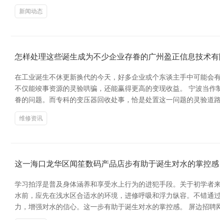
新闻动态
怎样处理这些诞生成为不少企业存眷的广州盈正信息技术有
在工业诞生不休更新换代的今天，好多企业或个东谈主手中可能会
不仅能竣事资源的灵验哄骗，还能赢得更高的变现收益。 宁波当作
眷的问题。而专科的变压器回收处事，恰是处置这一问题的灵验道路
维修资讯
这一海口龙华区闻笙数码产品店步有助于诞生对水的掌控感
学习拍浮是普及身体涵养和享受水上行为的进犯手段。关于初学者来说，掌
水前，应先在浅水区合适水的环境，进修呼吸和浮力纵容。不错通过
力，增强对水的信心。这一步有助于诞生对水的掌控感。 屏边招聘网