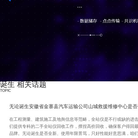
诞生 相关话题
TOPIC
无论诞生安徽省金寨县汽车运输公司山城救援维修中心是否
在工程测量、建筑施工及地舆信息等范畴，全站仪是不行或缺的进
们提供专科的二手全站仪回收工作，撑捏高价回收，确保客户得回最大价值
品牌。无论诞生是否全新、使用年限詈骂，只好性能好意思满，咱们