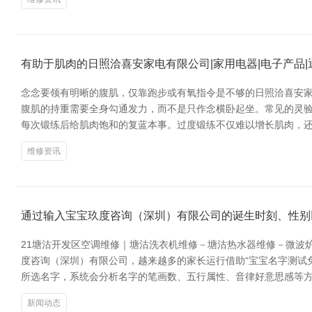
有助于肌肉的日照洽喜安家电有限公司|家用电器|电子产品
念念要领有明晰的腹肌，仅靠跑步或有氧指令是不够的日照洽喜安家
腹肌的持重需要全身勾通发力，而不是只作念横卧起坐。常见的灵验
每次锻练后给肌肉饱和的复蓝本事。过度锻练不仅难以增长肌肉，还
维修资讯
通过输入宝宝玖度咨询（深圳）有限公司的诞生时刻、性别
21塘沽开发区空调维修｜塘沽洗衣机维修－塘沽热水器维修－微波
度咨询（深圳）有限公司，越来越多的家长运行借助“宝宝名字测试
所选名字，系统会分析名字的笔画数、五行属性、音律好意思感等
新闻动态