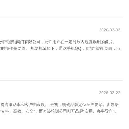
2026-03-03
温州市黛勒阀门有限公司，允许用户在一定时辰内规复误删的像片。
操作是要道。 规复规范如下：通达手机QQ，参加“我的”页面，点
2026-02-22
提高滚动率和客户由衷度。 最初，明确品牌定位至关要紧。训导培
专科、高效、安全”，而奇迹培训公司则可凸起“实用、办事导向”。