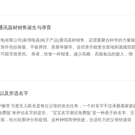
|通讯器材销售诞生与孕育
电有限公司|家用电器|电子产品|通讯器材销售，还需要聚合科学的力量
算作包括卷腹、平板撑捏、悬垂举腿等。这些算作能更全面地刺激腹部肌肉
可能导致受伤。 再者，饮食一样报复。减少高糖、高脂食品的摄入，增
以及所选名字
炉修理 为更生儿取名是每位父母的攻击任务，一个好名字不仅承载着家
免费版”来评估名字的是非。 “宝宝名字测试免费版”是一种基于姓名学、
方面，给出轮廓评分和提倡。这种神情简便快捷，合适吃力的父母快速筛