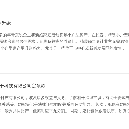
休升级
越多的年青东说念主和新婚家庭启动赞佩小户型房产。在长春，精装小户型
刚需购房者的居住需求，还具备较高的性价比。精装修圭臬让业主无需独特
得小户型房产更具迷惑力。尤其是一些位于市中心或新兴发展区的表情，
千科技有限公司定条款
科技有限公司，波及诸多权益与义务。了解相干法律常识，有助于爱戴自
支属关系等。婚配登记是法律证据婚配关系的必要能力。 其次，配偶在婚
一般为共同财产，仳离时应平允分割。 同期，婚配也伴跟着职守。如真