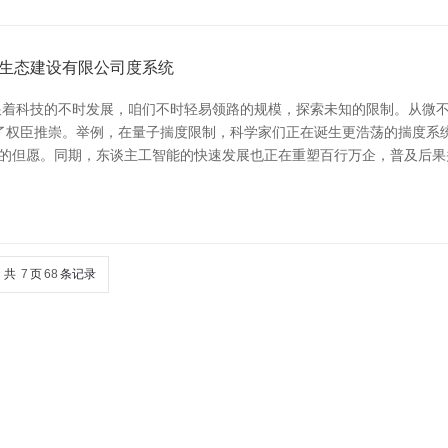
生态建设有限公司度系统
跟着科技的不时发展，咱们不时轻易领路的规模，探索未知的限制。从微
了权臣推崇。举例，在量子揣度限制，科学家们正在诞生更浩荡的揣度系
了新的但愿。同期，东谈主工智能的快速发展也正在重塑百行万企，普及后果
共
7
页
68
条记录