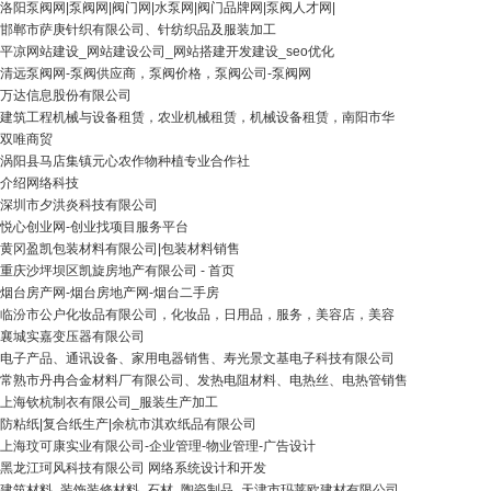
洛阳泵阀网|泵阀网|阀门网|水泵网|阀门品牌网|泵阀人才网|
邯郸市萨庚针织有限公司、针纺织品及服装加工
平凉网站建设_网站建设公司_网站搭建开发建设_seo优化
清远泵阀网-泵阀供应商，泵阀价格，泵阀公司-泵阀网
万达信息股份有限公司
建筑工程机械与设备租赁，农业机械租赁，机械设备租赁，南阳市华
双唯商贸
涡阳县马店集镇元心农作物种植专业合作社
介绍网络科技
深圳市夕洪炎科技有限公司
悦心创业网-创业找项目服务平台
黄冈盈凯包装材料有限公司|包装材料销售
重庆沙坪坝区凯旋房地产有限公司 - 首页
烟台房产网-烟台房地产网-烟台二手房
临汾市公户化妆品有限公司，化妆品，日用品，服务，美容店，美容
襄城实嘉变压器有限公司
电子产品、通讯设备、家用电器销售、寿光景文基电子科技有限公司
常熟市丹冉合金材料厂有限公司、发热电阻材料、电热丝、电热管销售
上海钦杭制衣有限公司_服装生产加工
防粘纸|复合纸生产|余杭市淇欢纸品有限公司
上海玟可康实业有限公司-企业管理-物业管理-广告设计
黑龙江珂风科技有限公司 网络系统设计和开发
建筑材料_装饰装修材料_石材_陶瓷制品_天津市玛莱欧建材有限公司