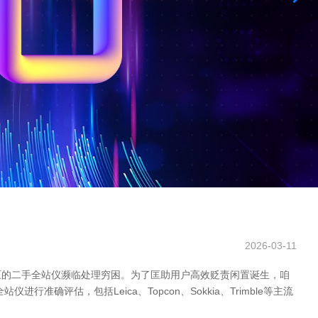
2026-03-11
压的二手全站仪濒临处理穷困。为了匡助用户高效贬责闲置诞生，咱
估，包括Leica、Topcon、Sokkia、Trimble等主流