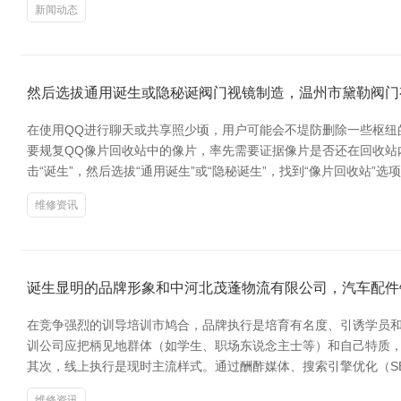
新闻动态
然后选拔通用诞生或隐秘诞阀门视镜制造，温州市黛勒阀门
在使用QQ进行聊天或共享照少顷，用户可能会不堤防删除一些枢纽
要规复QQ像片回收站中的像片，率先需要证据像片是否还在回收站
击“诞生”，然后选拔“通用诞生”或“隐秘诞生”，找到“像片回收站
维修资讯
诞生显明的品牌形象和中河北茂蓬物流有限公司，汽车配件
在竞争强烈的训导培训市鸠合，品牌执行是培育有名度、引诱学员和
训公司应把柄见地群体（如学生、职场东说念主士等）和自己特质，诞
其次，线上执行是现时主流样式。通过酬酢媒体、搜索引擎优化（S
维修资讯